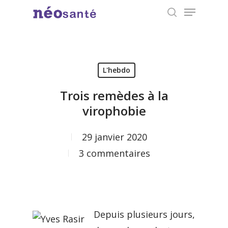
Menu
Skip
search
to
Close
main
Menu
content
L'hebdo
Trois remèdes à la
virophobie
29 janvier 2020
3 commentaires
Depuis plusieurs jours,