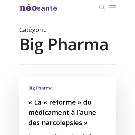
Menu
Skip
search
to
Close
main
Catégorie
Menu
content
Big Pharma
Big Pharma
« La « réforme » du
médicament à l’aune
des narcolepsies »