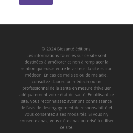
© 2024 Biosanté éditions.
Les informations fournies sur ce site sont
destinées à améliorer et non à remplacer la
relation qui existe entre le visiteur du site et son
médecin. En cas de malaise ou de maladie,
consultez d’abord un médecin ou un
professionnel de la santé en mesure d’évaluer
adéquatement votre état de santé. En utilisant ce
site, vous reconnaissez avoir pris connaissance
de l’avis de désengagement de responsabilité et
vous consentez à ses modalités. Si vous n’y
consentez pas, vous n’êtes pas autorisé à utiliser
ce site.