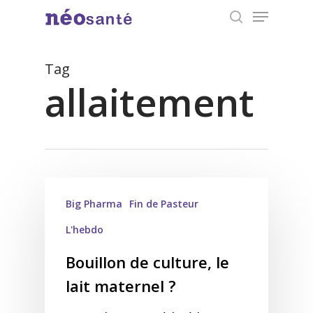
Menu
Skip
search
to
Close
main
Tag
Menu
content
allaitement
Big Pharma
Fin de Pasteur
L'hebdo
Bouillon de culture, le
lait maternel ?