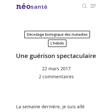
Menu
Skip
search
to
Close
main
Menu
content
Décodage biologique des maladies
L'hebdo
Une guérison spectaculaire
22 mars 2017
2 commentaires
La semaine dernière, je suis allé