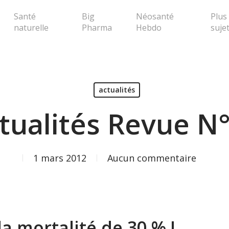
Santé
Big
Néosanté
Plus
naturelle
Pharma
Hebdo
suje
erche ou Echap pour fermer la popup
actualités
tualités Revue N
1 mars 2012
Aucun commentaire
la mortalité de 30 % !