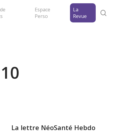
 de
Espace
La
search
ts
Perso
Revue
°10
La lettre NéoSanté Hebdo