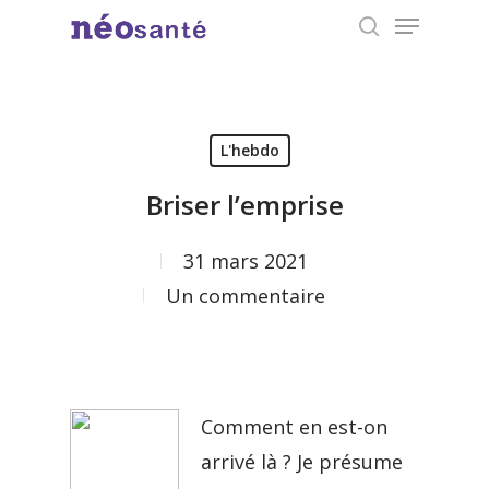
Menu
Skip
search
to
Close
main
Menu
content
L'hebdo
Briser l’emprise
31 mars 2021
Un commentaire
Comment en est-on
arrivé là ? Je présume