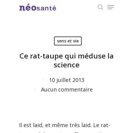
Menu
Skip
search
to
Close
main
Menu
content
sens et vie
Ce rat-taupe qui méduse la
science
10 juillet 2013
Aucun commentaire
Il est laid, et même très laid. Le rat-