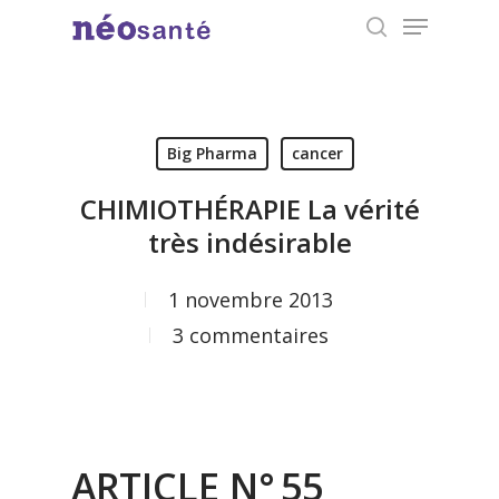
Menu
Skip
search
to
Close
main
Menu
content
Big Pharma
cancer
CHIMIOTHÉRAPIE La vérité
très indésirable
1 novembre 2013
3 commentaires
ARTICLE N° 55