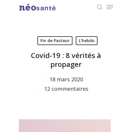
Menu
Skip
search
to
Close
main
Menu
content
Fin de Pasteur
L'hebdo
Covid-19 : 8 vérités à
propager
18 mars 2020
12 commentaires