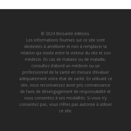
© 2024 Biosanté éditions.
Les informations fournies sur ce site sont
destinées à améliorer et non à remplacer la
relation qui existe entre le visiteur du site et son
médecin. En cas de malaise ou de maladie,
consultez d’abord un médecin ou un
professionnel de la santé en mesure d’évaluer
adéquatement votre état de santé. En utilisant ce
site, vous reconnaissez avoir pris connaissance
de l’avis de désengagement de responsabilité et
vous consentez à ses modalités. Si vous n’y
consentez pas, vous n’êtes pas autorisé à utiliser
ce site.