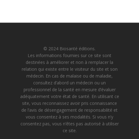
© 2024 Biosanté éditions.
Les informations fournies sur ce site sont
destinées à améliorer et non à remplacer la
relation qui existe entre le visiteur du site et son
médecin. En cas de malaise ou de maladie,
consultez d’abord un médecin ou un
professionnel de la santé en mesure d’évaluer
adéquatement votre état de santé. En utilisant ce
site, vous reconnaissez avoir pris connaissance
de l’avis de désengagement de responsabilité et
vous consentez à ses modalités. Si vous n’y
consentez pas, vous n’êtes pas autorisé à utiliser
ce site.