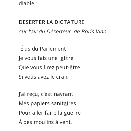
diable :
DESERTER LA DICTATURE
sur l’air du Déserteur, de Boris Vian
Élus du Parlement
Je vous fais une l
e
ttre
Que vous lirez peut-
ê
tre
Si vous avez le cran.
J’ai reçu, c’est navrant
Mes papiers sanit
ai
res
Pour aller faire la gu
e
rre
À des moulins à vent.