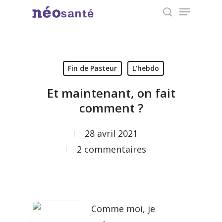
Menu
Skip
search
to
Close
main
Menu
content
Fin de Pasteur
L'hebdo
Et maintenant, on fait
comment ?
28 avril 2021
2 commentaires
Comme moi, je