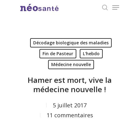
Menu
Skip
search
to
Close
main
Menu
content
Décodage biologique des maladies
Fin de Pasteur
L'hebdo
Médecine nouvelle
Hamer est mort, vive la
médecine nouvelle !
5 juillet 2017
11 commentaires