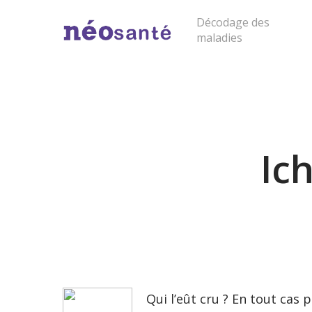
Skip
Décodage des
to
maladies
main
content
Cliquer sur "entrée" pour lancer la rech
Ic
Qui l’eût cru ? En tout cas