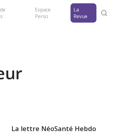
 de
Espace
La
search
ts
Perso
Revue
eur
La lettre NéoSanté Hebdo