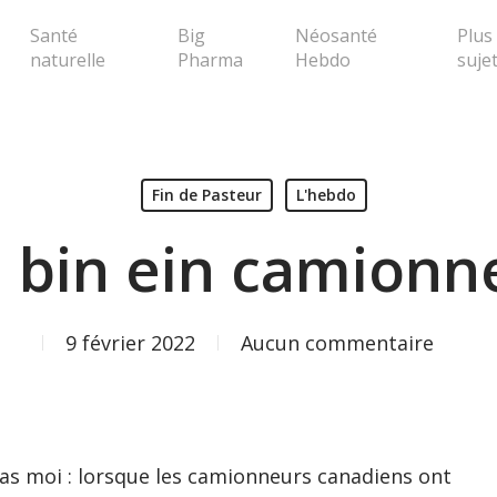
Santé
Big
Néosanté
Plus
naturelle
Pharma
Hebdo
suje
erche ou Echap pour fermer la popup
Fin de Pasteur
L'hebdo
h bin ein camionn
9 février 2022
Aucun commentaire
 pas moi : lorsque les camionneurs canadiens ont