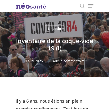
Menu
Skip
search
to
Close
main
Menu
content
L'hebdo
Inventaire de la coque-vide
19 (I)
9 avril 2026
Aucun commentaire
Il y a 6 ans, nous étions en plein
premier confinement. C’est lors de