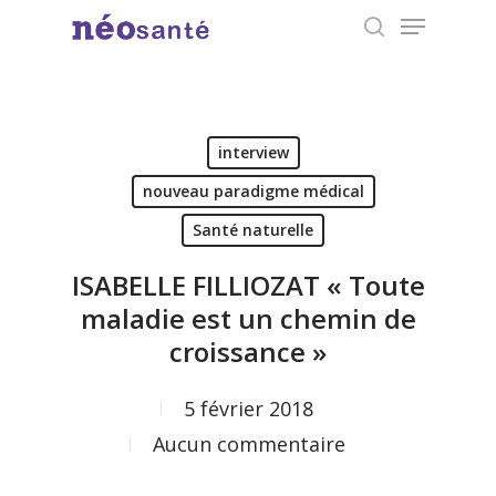
Menu
Skip
search
to
Close
main
Menu
content
interview
nouveau paradigme médical
Santé naturelle
ISABELLE FILLIOZAT « Toute
maladie est un chemin de
croissance »
5 février 2018
Aucun commentaire