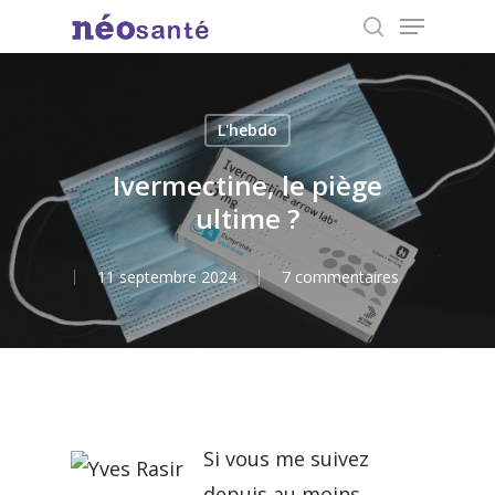
Menu
Skip
search
to
Close
main
Menu
content
L'hebdo
Ivermectine, le piège
ultime ?
11 septembre 2024
7 commentaires
Si vous me suivez
depuis au moins