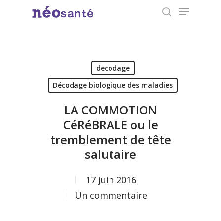
Menu
Skip
search
to
Close
main
Menu
content
decodage
Décodage biologique des maladies
LA COMMOTION
CéRéBRALE ou le
tremblement de tête
salutaire
17 juin 2016
Un commentaire