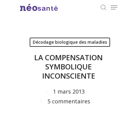
Menu
Skip
search
to
Close
main
Menu
content
Décodage biologique des maladies
LA COMPENSATION
SYMBOLIQUE
INCONSCIENTE
1 mars 2013
5 commentaires