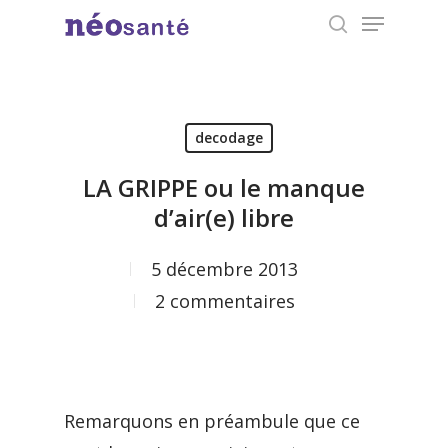
Menu
Skip
search
to
Close
main
Menu
content
decodage
LA GRIPPE ou le manque
d’air(e) libre
5 décembre 2013
2 commentaires
Remarquons en préambule que ce