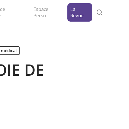
 de
Espace
La
search
ts
Perso
Revue
 médical
IE DE