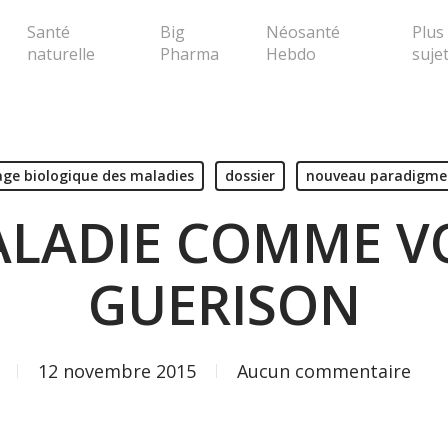
Santé
Big
Néosanté
Plus
naturelle
Pharma
Hebdo
suje
erche ou Echap pour fermer la popup
ge biologique des maladies
dossier
nouveau paradigme
ALADIE COMME VO
GUERISON
12 novembre 2015
Aucun commentaire