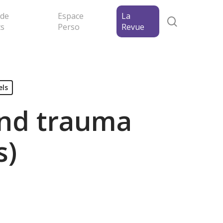
 de
Espace
La
search
ts
Perso
Revue
els
and trauma
s)