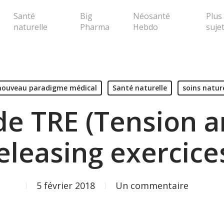
Santé
Big
Néosanté
Plus
naturelle
Pharma
Hebdo
suje
erche ou Echap pour fermer la popup
nouveau paradigme médical
Santé naturelle
soins natur
e TRE (Tension 
eleasing exercice
5 février 2018
Un commentaire