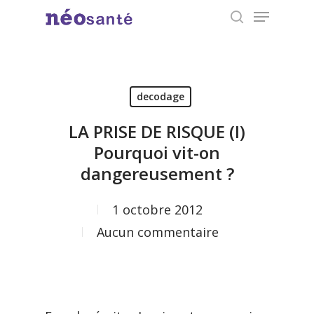
Menu
Skip
search
to
Close
main
Menu
content
decodage
LA PRISE DE RISQUE (I)
Pourquoi vit-on
dangereusement ?
1 octobre 2012
Aucun commentaire