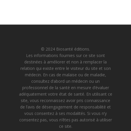
© 2024 Biosanté éditions.
Les informations fournies sur ce site sont
destinées à améliorer et non à remplacer la
relation qui existe entre le visiteur du site et son
médecin. En cas de malaise ou de maladie,
consultez d’abord un médecin ou un
professionnel de la santé en mesure d’évaluer
adéquatement votre état de santé. En utilisant ce
site, vous reconnaissez avoir pris connaissance
de l’avis de désengagement de responsabilité et
vous consentez à ses modalités. Si vous n’y
consentez pas, vous n’êtes pas autorisé à utiliser
ce site.