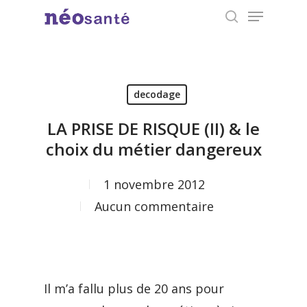
Menu
Skip
search
to
Close
main
Menu
content
decodage
LA PRISE DE RISQUE (II) & le
choix du métier dangereux
1 novembre 2012
Aucun commentaire
Il m’a fallu plus de 20 ans pour