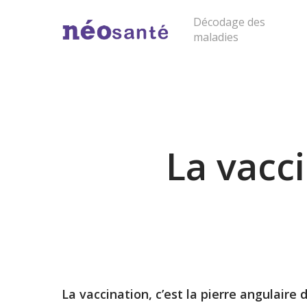
Skip
Décodage des
to
maladies
main
content
Cliquer sur "entrée" pour lancer la rech
La vacc
La vaccination, c’est la pierre angulaire