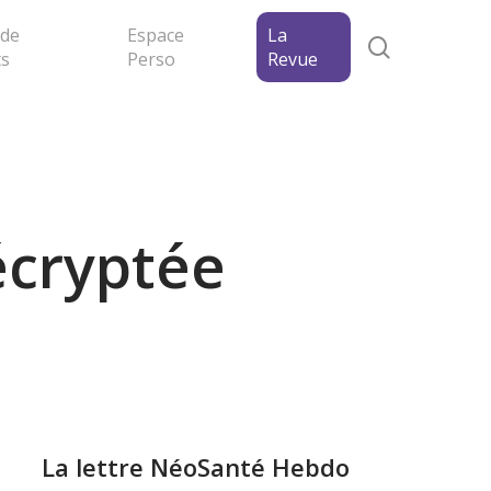
 de
Espace
La
search
ts
Perso
Revue
écryptée
La lettre NéoSanté Hebdo