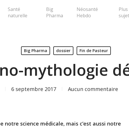
Santé
Big
Néosanté
Plus
naturelle
Pharma
Hebdo
suje
erche ou Echap pour fermer la popup
Big Pharma
dossier
Fin de Pasteur
ino-mythologie d
6 septembre 2017
Aucun commentaire
 de notre science médicale, mais c’est aussi notre