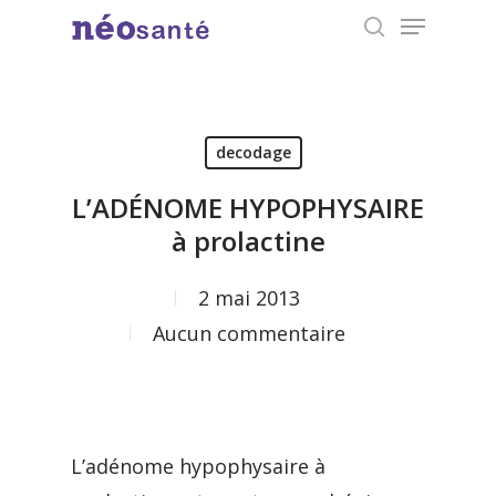
Menu
Skip
search
to
Close
main
Menu
content
decodage
L’ADÉNOME HYPOPHYSAIRE
à prolactine
2 mai 2013
Aucun commentaire
L’adénome hypophysaire à