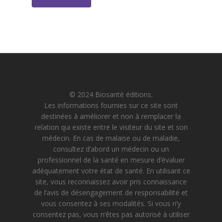
© 2024 Biosanté éditions.
Les informations fournies sur ce site sont
destinées à améliorer et non à remplacer la
relation qui existe entre le visiteur du site et son
médecin. En cas de malaise ou de maladie,
consultez d’abord un médecin ou un
professionnel de la santé en mesure d’évaluer
adéquatement votre état de santé. En utilisant ce
site, vous reconnaissez avoir pris connaissance
de l’avis de désengagement de responsabilité et
vous consentez à ses modalités. Si vous n’y
consentez pas, vous n’êtes pas autorisé à utiliser