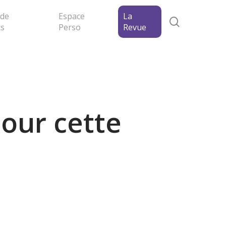
 de
Espace
La
search
ts
Perso
Revue
our cette