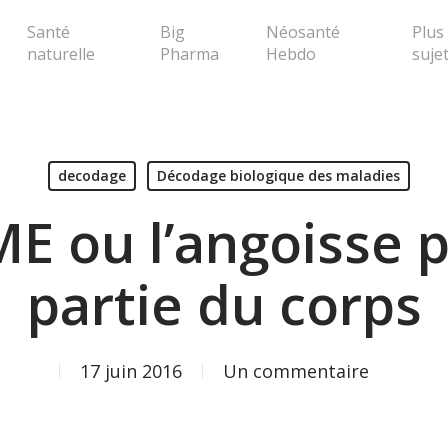
Santé
Big
Néosanté
Plus
naturelle
Pharma
Hebdo
suje
erche ou Echap pour fermer la popup
decodage
Décodage biologique des maladies
E ou l’angoisse p
partie du corps
17 juin 2016
Un commentaire