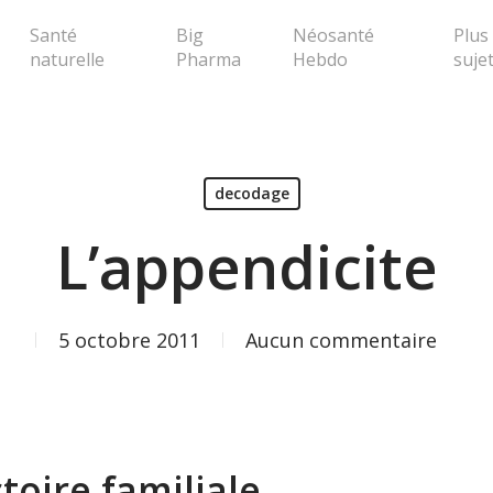
Santé
Big
Néosanté
Plus
naturelle
Pharma
Hebdo
suje
erche ou Echap pour fermer la popup
decodage
L’appendicite
5 octobre 2011
Aucun commentaire
stoire familiale