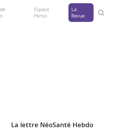
 de
Espace
La
search
ts
Perso
Revue
La lettre NéoSanté Hebdo