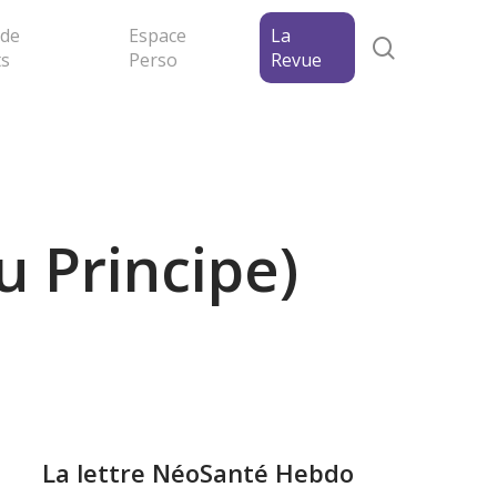
 de
Espace
La
search
ts
Perso
Revue
u Principe)
La lettre NéoSanté Hebdo