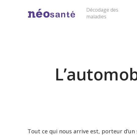
Skip
Décodage des
to
maladies
main
content
Cliquer sur "entrée" pour lancer la rech
L’automobi
Tout ce qui nous arrive est, porteur d’un 