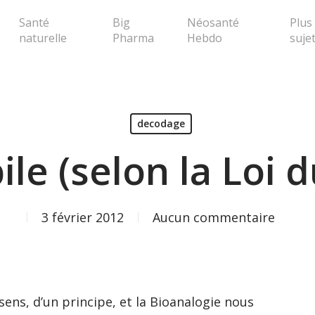
Santé
Big
Néosanté
Plus
naturelle
Pharma
Hebdo
suje
erche ou Echap pour fermer la popup
decodage
le (selon la Loi d
3 février 2012
Aucun commentaire
sens, d’un principe, et la Bioanalogie nous