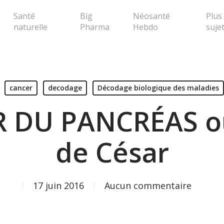
Santé
Big
Néosanté
Plus
naturelle
Pharma
Hebdo
suje
erche ou Echap pour fermer la popup
cancer
decodage
Décodage biologique des maladies
 DU PANCRÉAS ou 
de César
17 juin 2016
Aucun commentaire