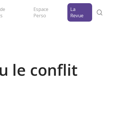
 de
Espace
La
search
ts
Perso
Revue
le conflit