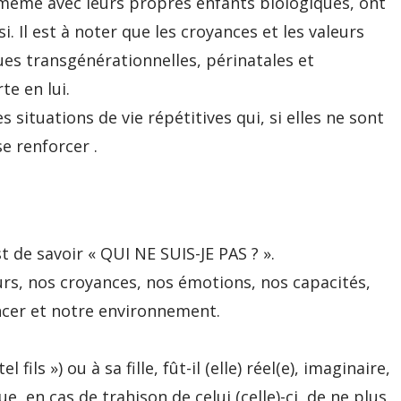
même avec leurs propres enfants biologiques, ont
i. Il est à noter que les croyances et les valeurs
es transgénérationnelles, périnatales et
e en lui.
 situations de vie répétitives qui, si elles ne sont
e renforcer .
t de savoir « QUI NE SUIS-JE PAS ? ».
rs, nos croyances, nos émotions, nos capacités,
cer et notre environnement.
l fils ») ou à sa fille, fût-il (elle) réel(e), imaginaire,
ue, en cas de trahison de celui (celle)-ci, de ne plus