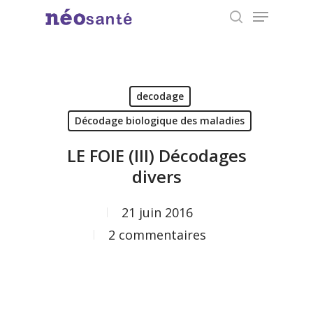
Menu
Skip
search
to
Close
main
Menu
content
decodage
Décodage biologique des maladies
LE FOIE (III) Décodages
divers
21 juin 2016
2 commentaires