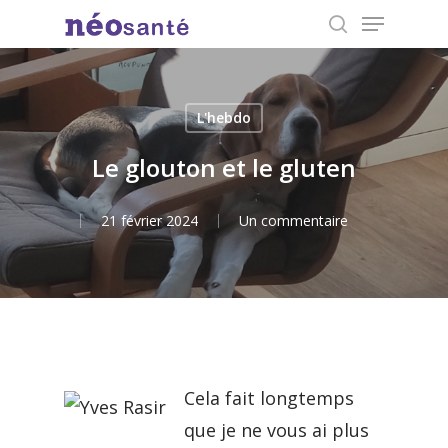
Menu
Skip
search
to
Close
main
Menu
content
L'hebdo
Le glouton et le gluten
21 février 2024
Un commentaire
Cela fait longtemps
que je ne vous ai plus