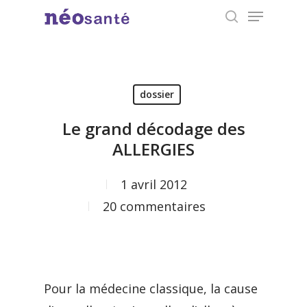
Menu
Skip
search
to
Close
main
Menu
content
dossier
Le grand décodage des
ALLERGIES
1 avril 2012
20 commentaires
Pour la médecine classique, la cause