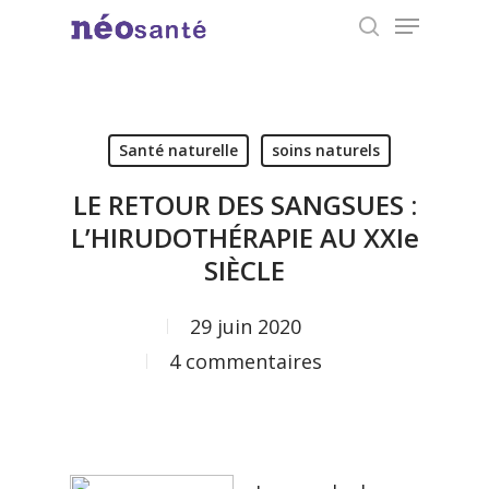
Menu
Skip
search
to
Close
main
Menu
content
Santé naturelle
soins naturels
LE RETOUR DES SANGSUES :
L’HIRUDOTHÉRAPIE AU XXIe
SIÈCLE
29 juin 2020
4 commentaires