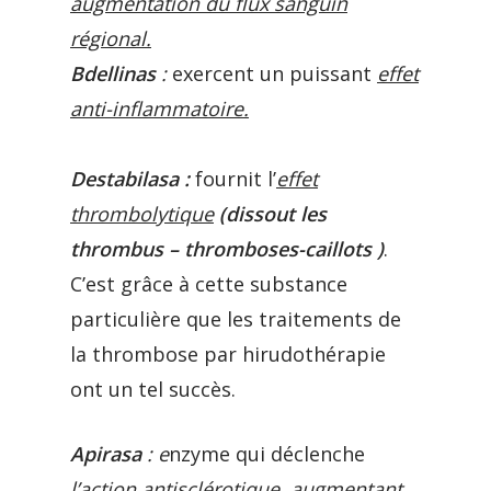
augmentation du flux sanguin
régional.
Bdellinas
:
exercent un puissant
effet
anti-inflammatoire.
Destabilasa :
fournit l’
effet
thrombolytique
(dissout les
thrombus – thromboses-caillots )
.
C’est grâce à cette substance
particulière que les traitements de
la thrombose par hirudothérapie
ont un tel succès.
Apirasa
: e
nzyme qui déclenche
l’action antisclérotique, augmentant