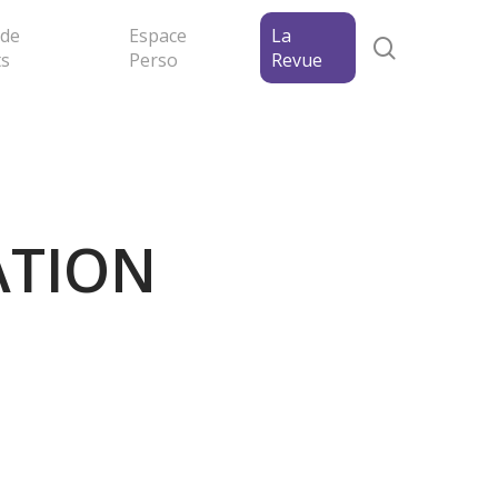
 de
Espace
La
search
ts
Perso
Revue
ATION