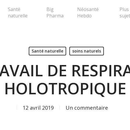
Santé
Big
Néosanté
Plus
naturelle
Pharma
Hebdo
suje
erche ou Echap pour fermer la popup
Santé naturelle
soins naturels
RAVAIL DE RESPIR
HOLOTROPIQUE
12 avril 2019
Un commentaire