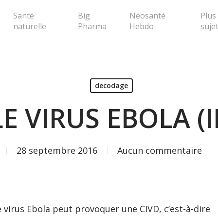
Santé
Big
Néosanté
Plus
naturelle
Pharma
Hebdo
suje
erche ou Echap pour fermer la popup
decodage
LE VIRUS EBOLA (II
28 septembre 2016
Aucun commentaire
 virus Ebola peut provoquer une CIVD, c’est-à-dire