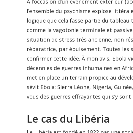
A l’occasion d’un événement extérieur (a
l’ensemble du psychisme explose littéralem
logique que cela fasse partie du tableau 
comme la vagotonie terminale et passive
situation de stress très ancienne, non ré
réparatrice, par épuisement. Toutes les s
confirmer cette idée. À mon avis, Ebola v
décennies de guerres inhumaines en Afriq
met en place un terrain propice au dével
sévit Ebola: Sierra Léone, Nigeria, Guiné
vous des guerres effrayantes qui s’y sont
Le cas du Libéria
Le Libéria est fondé en 1822 par une soci