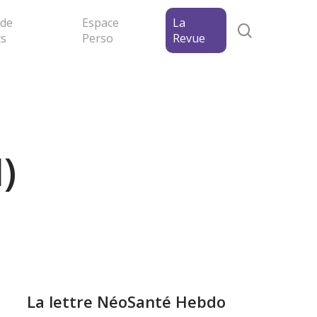
 de
Espace
La
search
ts
Perso
Revue
)
La lettre NéoSanté Hebdo