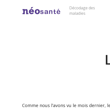
Skip
Décodage des
to
maladies
main
content
Cliquer sur "entrée" pour lancer la rech
Comme nous l’avons vu le mois dernier, le