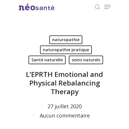
Menu
Skip
search
to
Close
main
Menu
content
naturopathie
naturopathie pratique
Santé naturelle
soins naturels
L’EPRTH Emotional and
Physical Rebalancing
Therapy
27 juillet 2020
Aucun commentaire