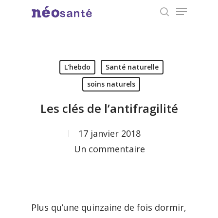
Menu
Skip
search
to
Close
main
Menu
content
L'hebdo
Santé naturelle
soins naturels
Les clés de l’antifragilité
17 janvier 2018
Un commentaire
Plus qu’une quinzaine de fois dormir,