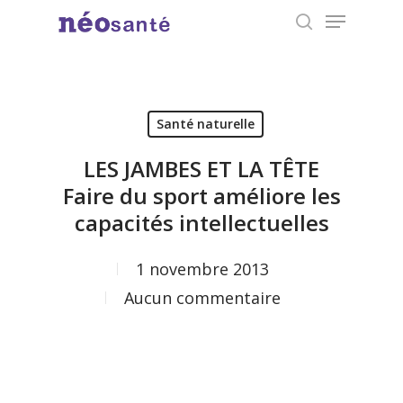
Menu
Skip
search
to
Close
main
Menu
content
Santé naturelle
LES JAMBES ET LA TÊTE
Faire du sport améliore les
capacités intellectuelles
1 novembre 2013
Aucun commentaire