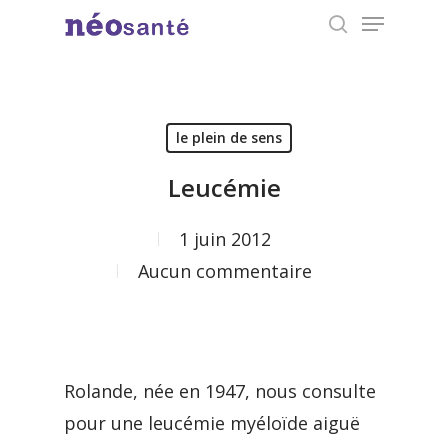
Menu
Skip
search
to
Close
main
Menu
content
le plein de sens
Leucémie
1 juin 2012
Aucun commentaire
Rolande, née en 1947, nous consulte
pour une leucémie myéloïde aiguë