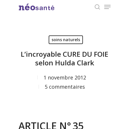
Menu
Skip
search
to
Close
main
Menu
content
soins naturels
L’incroyable CURE DU FOIE
selon Hulda Clark
1 novembre 2012
5 commentaires
ARTICLE N° 35