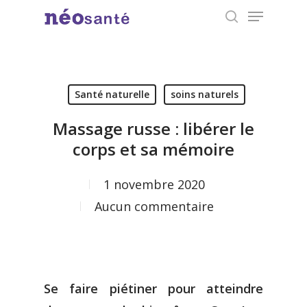
Menu
Skip
search
to
Close
main
Menu
content
Santé naturelle
soins naturels
Massage russe : libérer le
corps et sa mémoire
1 novembre 2020
Aucun commentaire
Se faire piétiner pour atteindre