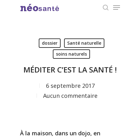
Menu
Skip
search
to
Close
main
Menu
content
dossier
Santé naturelle
soins naturels
MÉDITER C’EST LA SANTÉ !
6 septembre 2017
Aucun commentaire
À la maison, dans un dojo, en