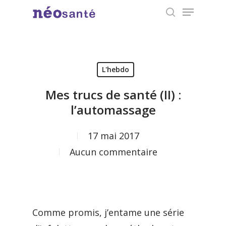
Menu
Skip
search
to
Close
main
Menu
content
L'hebdo
Mes trucs de santé (II) :
l’automassage
17 mai 2017
Aucun commentaire
Comme promis, j’entame une série