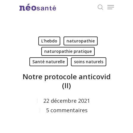
Menu
Skip
search
to
Close
main
Menu
content
L'hebdo
naturopathie
naturopathie pratique
Santé naturelle
soins naturels
Notre protocole anticovid
(II)
22 décembre 2021
5 commentaires