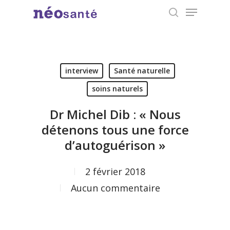
Menu
Skip
search
to
Close
main
Menu
content
interview
Santé naturelle
soins naturels
Dr Michel Dib : « Nous
détenons tous une force
d’autoguérison »
2 février 2018
Aucun commentaire