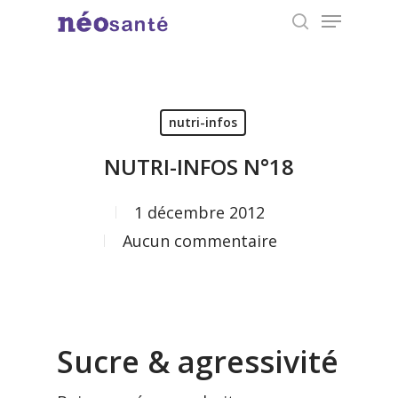
Menu
Skip
search
to
Close
main
Menu
content
nutri-infos
NUTRI-INFOS N°18
1 décembre 2012
Aucun commentaire
Sucre & agressivité