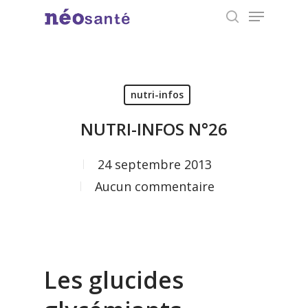
Menu
Skip
search
to
Close
main
Menu
content
nutri-infos
NUTRI-INFOS N°26
24 septembre 2013
Aucun commentaire
Les glucides