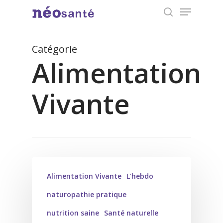
Menu
Skip
search
to
Close
main
Catégorie
Menu
content
Alimentation
Vivante
Alimentation Vivante
L'hebdo
naturopathie pratique
nutrition saine
Santé naturelle