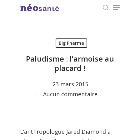
Menu
Skip
search
to
Close
main
Menu
content
Big Pharma
Paludisme : l’armoise au
placard !
23 mars 2015
Aucun commentaire
L’anthropologue Jared Diamond a